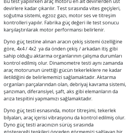
Bu test yapılırken araç motoru en alt devirlerden üst
devirlere kadar çıkarılır. Test sırasında vites geçişleri,
soğutma sistemi, egzoz gazı, motor ses ve titreşim
kontrolleri yapılır. Fabrika güç değeri ile test sonucu
karşılaştırılarak motor performansı belirlenir.
Dyno güç testine alınan aracın çekiş sistemi özelliğine
göre, 4x4 / 4x2 ya da önden çekiş / arkadan itiş gibi
sahip olduğu aktarma organlarının çalışma durumları
kontrol edilmiş olur. Dinamometre testi aynı zamanda
araç motorunun ürettiği gücün tekerleklere ne kadar
iletildiğini de belirlememizi sağlamaktadır. Aktarma
organları parçalarından olan, debriyaj kavrama sistemi,
şanzıman, diferansiyel, şaft, aks gibi elemanların da
arıza tespitini yapmamızı sağlamaktadır.
Dyno güç testi esnasında, motor titreşimi, tekerlek
bilyaları, araç içerisi vibrasyonu da kontrol edilmiş olur.
Dyno güç testi aracınızın sürüş sırasında
göstereceği tepkileri önceden görmemizi sağlayan bir